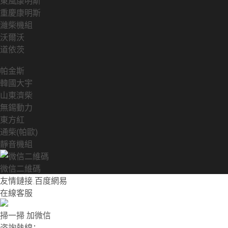
東風康明斯
重慶康明斯
濰柴機組
沃爾沃
道依茨
帕金斯
韓國大宇
山東濟柴
無錫動力
東方紅
通柴(帕歐)
靜音機組
微信二維碼
友情鏈接
百度網易
在線客服
掃一掃 加微信
咨詢熱線：