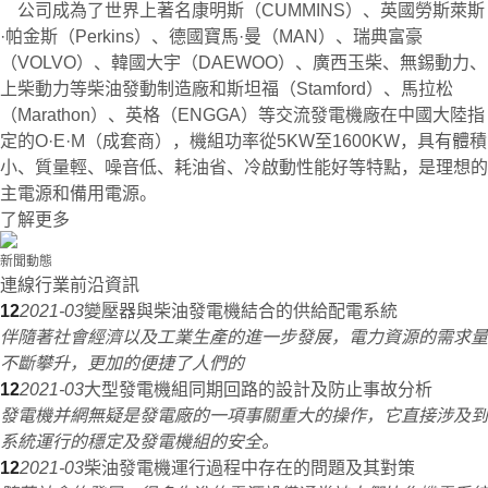
公司成為了世界上著名康明斯（CUMMINS）、英國勞斯萊斯
·帕金斯（Perkins）、德國寶馬·曼（MAN）、瑞典富豪
（VOLVO）、韓國大宇（DAEWOO）、廣西玉柴、無錫動力、
上柴動力等柴油發動制造廠和斯坦福（Stamford）、馬拉松
（Marathon）、英格（ENGGA）等交流發電機廠在中國大陸指
定的O·E·M（成套商），機組功率從5KW至1600KW，具有體積
小、質量輕、噪音低、耗油省、冷啟動性能好等特點，是理想的
主電源和備用電源。
了解更多
新聞動態
連線行業前沿資訊
12
2021-03
變壓器與柴油發電機結合的供給配電系統
伴隨著社會經濟以及工業生產的進一步發展，電力資源的需求量
不斷攀升，更加的便捷了人們的
12
2021-03
大型發電機組同期回路的設計及防止事故分析
發電機并網無疑是發電廠的一項事關重大的操作，它直接涉及到
系統運行的穩定及發電機組的安全。
12
2021-03
柴油發電機運行過程中存在的問題及其對策