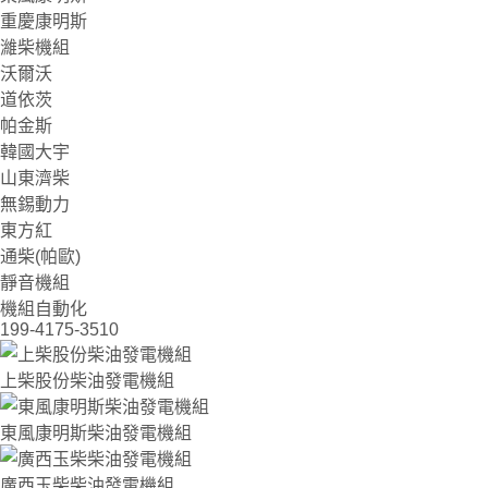
重慶康明斯
濰柴機組
沃爾沃
道依茨
帕金斯
韓國大宇
山東濟柴
無錫動力
東方紅
通柴(帕歐)
靜音機組
機組自動化
199-4175-3510
上柴股份柴油發電機組
東風康明斯柴油發電機組
廣西玉柴柴油發電機組