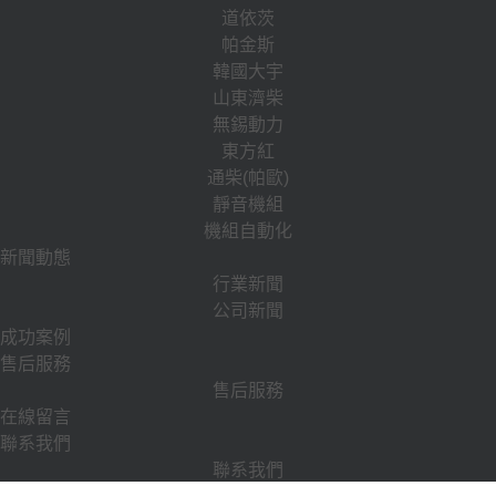
道依茨
帕金斯
韓國大宇
山東濟柴
無錫動力
東方紅
通柴(帕歐)
靜音機組
機組自動化
新聞動態
行業新聞
公司新聞
成功案例
售后服務
售后服務
在線留言
聯系我們
聯系我們