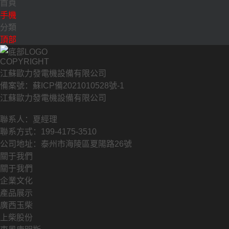
首頁
手機
分類
頂部
COPYRIGHT
江蘇歐力發電機設備有限公司
備案號：蘇ICP備2021010528號-1
江蘇歐力發電機設備有限公司
聯系人：夏經理
聯系方式：199-4175-3510
公司地址：泰州市海陵區夏陽路26號
關于我們
關于我們
企業文化
產品展示
廣西玉柴
上柴股份