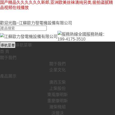
国产精品久久久久久久新郎,亚洲欧美丝袜清纯另类,偷拍盗腻精
品视频在线播放
歡迎光臨~江蘇歐力發電機設備有限公司
全國服務熱線：
199-4175-3510
導航菜單
導航菜單
首 頁
關于我們
關于我們
企業文化
產品展示
廣西玉柴
上柴股份
東風康明斯
重慶康明斯
濰柴機組
沃爾沃