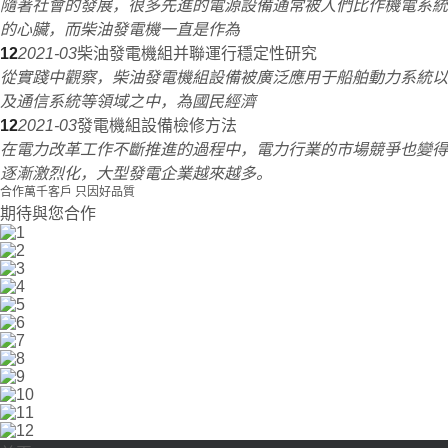
隨著社會的發展，很多先進的電源設備通常被人們比作機電系統
的心臟，而柴油發電機一直是作為
12
2021-03
柴油發電機組并聯運行穩定性研究
從實踐中觀察，柴油發電機組設備被廣泛應用于船舶動力系統以
及通信系統等領域之中，為國民經濟
12
2021-03
發電機組設備檢修方法
在電力改革工作不斷推進的過程中，電力行業的市場競爭也變得
逐漸激烈化，大型發電企業越來越多。
合作萬千客戶 只因好品質
期待與您合作